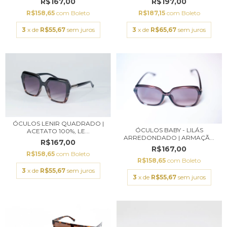
R$167,00
R$197,00
R$158,65
com
Boleto
R$187,15
com
Boleto
3
x de
R$55,67
sem juros
3
x de
R$65,67
sem juros
ÓCULOS LENIR QUADRADO |
ÓCULOS BABY - LILÁS
ACETATO 100%, LE...
ARREDONDADO | ARMAÇÃ...
R$167,00
R$167,00
R$158,65
com
Boleto
R$158,65
com
Boleto
3
x de
R$55,67
sem juros
3
x de
R$55,67
sem juros